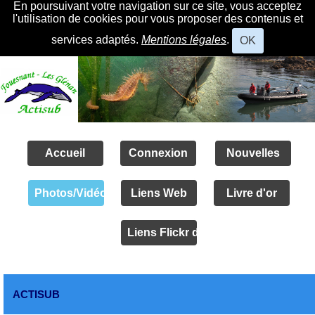
En poursuivant votre navigation sur ce site, vous acceptez
l'utilisation de cookies pour vous proposer des contenus et
services adaptés.
Mentions légales
.
OK
Accueil
Connexion
Nouvelles
Photos/Vidéos
Liens Web
Livre d'or
Liens Flickr des amis
ACTISUB