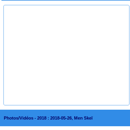
Photos/Vidéos -
2018 : 2018-05-26, Men Skeï