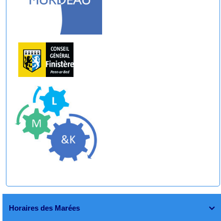
Horaires des Marées
