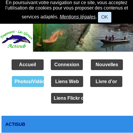
En poursuivant votre navigation sur ce site, vous acceptez
l'utilisation de cookies pour vous proposer des contenus et
services adaptés.
Mentions légales
.
OK
Accueil
Connexion
Nouvelles
Photos/Vidéos
Liens Web
Livre d'or
Liens Flickr des amis
ACTISUB