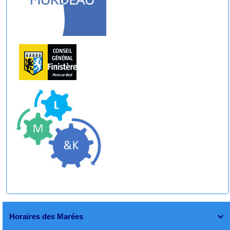
Horaires des Marées
