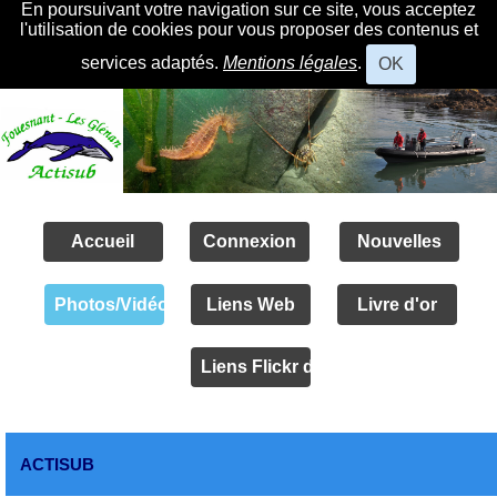
En poursuivant votre navigation sur ce site, vous acceptez
l'utilisation de cookies pour vous proposer des contenus et
services adaptés.
Mentions légales
.
OK
Accueil
Connexion
Nouvelles
Photos/Vidéos
Liens Web
Livre d'or
Liens Flickr des amis
ACTISUB