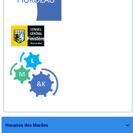
Horaires des Marées
