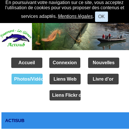
En poursuivant votre navigation sur ce site, vous acceptez
l'utilisation de cookies pour vous proposer des contenus et
services adaptés.
Mentions légales
.
OK
Accueil
Connexion
Nouvelles
Photos/Vidéos
Liens Web
Livre d'or
Liens Flickr des amis
ACTISUB