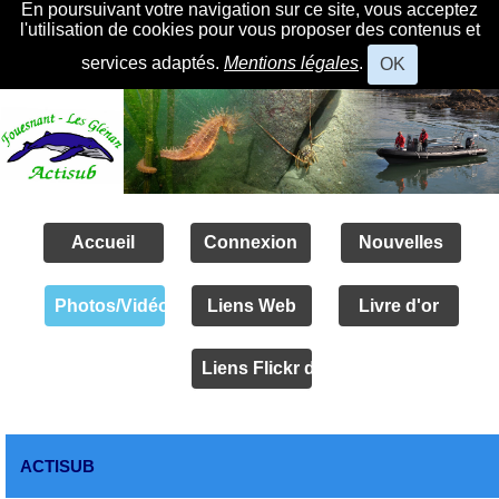
En poursuivant votre navigation sur ce site, vous acceptez
l'utilisation de cookies pour vous proposer des contenus et
services adaptés.
Mentions légales
.
OK
Accueil
Connexion
Nouvelles
Photos/Vidéos
Liens Web
Livre d'or
Liens Flickr des amis
ACTISUB