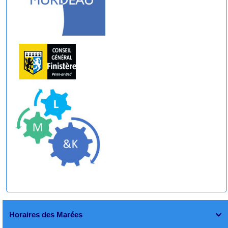
Horaires des Marées
