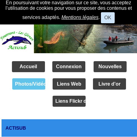
En poursuivant votre navigation sur ce site, vous acceptez
l'utilisation de cookies pour vous proposer des contenus et
services adaptés.
Mentions légales
.
OK
Accueil
Connexion
Nouvelles
Photos/Vidéos
Liens Web
Livre d'or
Liens Flickr des amis
ACTISUB