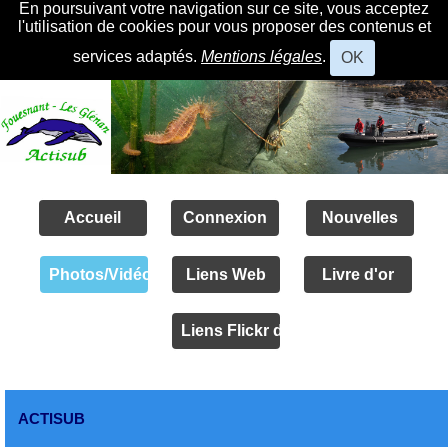
En poursuivant votre navigation sur ce site, vous acceptez
l'utilisation de cookies pour vous proposer des contenus et
services adaptés.
Mentions légales
.
OK
Accueil
Connexion
Nouvelles
Photos/Vidéos
Liens Web
Livre d'or
Liens Flickr des amis
ACTISUB