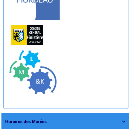
Horaires des Marées
