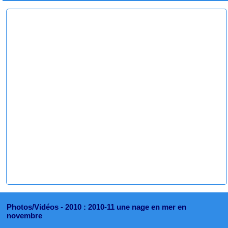
Photos/Vidéos -
2010 : 2010-11 une nage en mer en
novembre