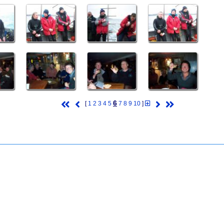
6
[
1
2
3
4
5
7
8
9
10
]