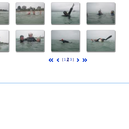
2
[
1
3
]