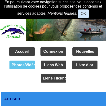
En poursuivant votre navigation sur ce site, vous acceptez
l'utilisation de cookies pour vous proposer des contenus et
services adaptés.
Mentions légales
.
OK
Accueil
Connexion
Nouvelles
Photos/Vidéos
Liens Web
Livre d'or
Liens Flickr des amis
ACTISUB