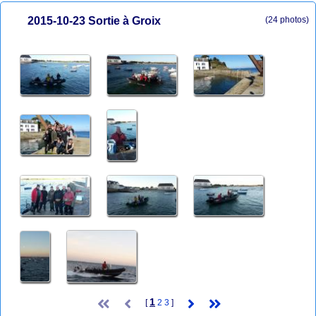
2015-10-23 Sortie à Groix
(24 photos)
1
[
2
3
]