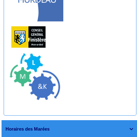
Horaires des Marées
