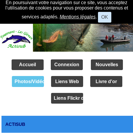
En poursuivant votre navigation sur ce site, vous acceptez
l'utilisation de cookies pour vous proposer des contenus et
services adaptés.
Mentions légales
.
OK
Accueil
Connexion
Nouvelles
Photos/Vidéos
Liens Web
Livre d'or
Liens Flickr des amis
ACTISUB