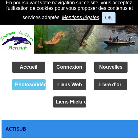
En poursuivant votre navigation sur ce site, vous acceptez
l'utilisation de cookies pour vous proposer des contenus et
services adaptés.
Mentions légales
.
OK
Accueil
Connexion
Nouvelles
Photos/Vidéos
Liens Web
Livre d'or
Liens Flickr des amis
ACTISUB