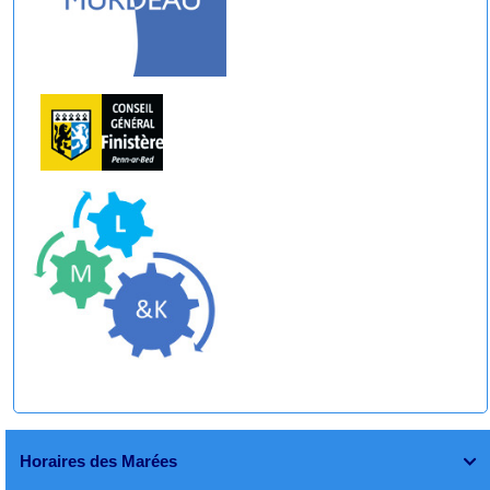
Horaires des Marées
