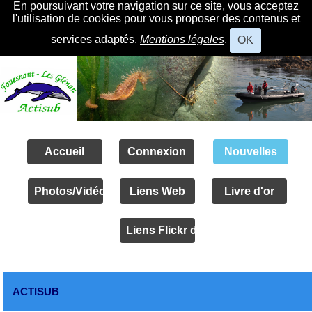
En poursuivant votre navigation sur ce site, vous acceptez
l'utilisation de cookies pour vous proposer des contenus et
services adaptés.
Mentions légales
.
OK
Accueil
Connexion
Nouvelles
Photos/Vidéos
Liens Web
Livre d'or
Liens Flickr des amis
ACTISUB