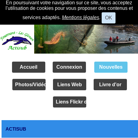
En poursuivant votre navigation sur ce site, vous acceptez
l'utilisation de cookies pour vous proposer des contenus et
services adaptés.
Mentions légales
.
OK
Accueil
Connexion
Nouvelles
Photos/Vidéos
Liens Web
Livre d'or
Liens Flickr des amis
ACTISUB