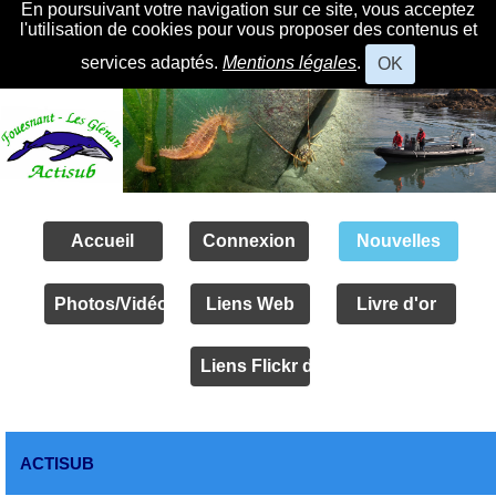
En poursuivant votre navigation sur ce site, vous acceptez
l'utilisation de cookies pour vous proposer des contenus et
services adaptés.
Mentions légales
.
OK
Accueil
Connexion
Nouvelles
Photos/Vidéos
Liens Web
Livre d'or
Liens Flickr des amis
ACTISUB