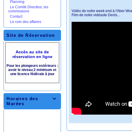
Planning
Le Comité Directeur, les
Vidéo de notre week end à l'Aber Wr
commissions
Film de notre vidéaste Denis...
Contact
Le coin des affaires
Site de Réservation
Accès au site de
réservation en ligne
Pour les plongeurs extérieurs :
avoir le niveau 2 minimum et
une licence fédérale à jour
Horaires des

Marées