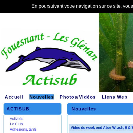
En poursuivant votre navigation sur ce site, vou
Accueil
Nouvelles
Photos/Vidéos
Liens Web
ACTISUB
Nouvelles
Activités
Le Club
Vidéo du week end Aber Wrach, 6 & 
Adhésions, tarifs