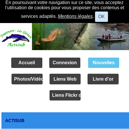
En poursuivant votre navigation sur ce site, vous acceptez
l'utilisation de cookies pour vous proposer des contenus et
services adaptés.
Mentions légales
.
OK
Accueil
Connexion
Nouvelles
Photos/Vidéos
Liens Web
Livre d'or
Liens Flickr des amis
ACTISUB