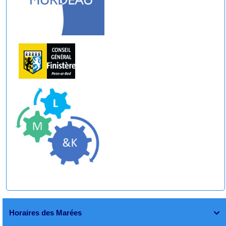
Horaires des Marées
