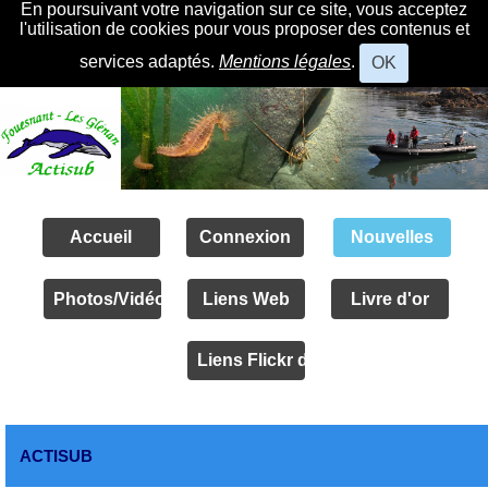
En poursuivant votre navigation sur ce site, vous acceptez
l'utilisation de cookies pour vous proposer des contenus et
services adaptés.
Mentions légales
.
OK
Accueil
Connexion
Nouvelles
Photos/Vidéos
Liens Web
Livre d'or
Liens Flickr des amis
ACTISUB