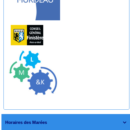
Horaires des Marées
