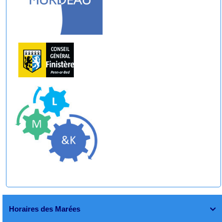
Horaires des Marées
