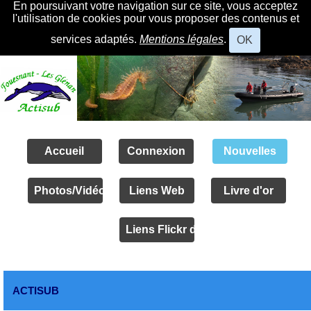
En poursuivant votre navigation sur ce site, vous acceptez
l'utilisation de cookies pour vous proposer des contenus et
services adaptés.
Mentions légales
.
OK
Accueil
Connexion
Nouvelles
Photos/Vidéos
Liens Web
Livre d'or
Liens Flickr des amis
ACTISUB