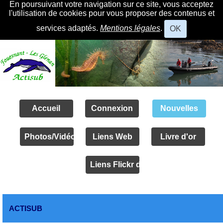
En poursuivant votre navigation sur ce site, vous acceptez
l'utilisation de cookies pour vous proposer des contenus et
services adaptés.
Mentions légales
.
OK
Accueil
Connexion
Nouvelles
Photos/Vidéos
Liens Web
Livre d'or
Liens Flickr des amis
ACTISUB