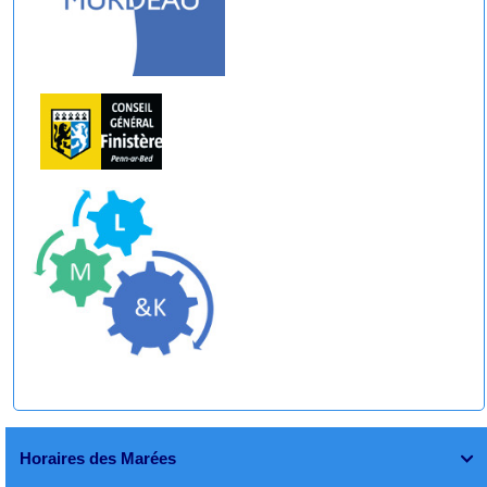
Horaires des Marées
