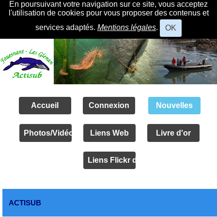
En poursuivant votre navigation sur ce site, vous acceptez
l'utilisation de cookies pour vous proposer des contenus et
services adaptés.
Mentions légales
.
OK
Accueil
Connexion
Nouvelles
Photos/Vidéos
Liens Web
Livre d'or
Liens Flickr des amis
ACTISUB