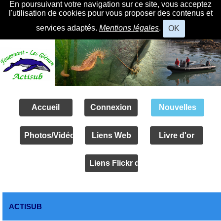
En poursuivant votre navigation sur ce site, vous acceptez
l'utilisation de cookies pour vous proposer des contenus et
services adaptés.
Mentions légales
.
OK
Accueil
Connexion
Nouvelles
Photos/Vidéos
Liens Web
Livre d'or
Liens Flickr des amis
ACTISUB