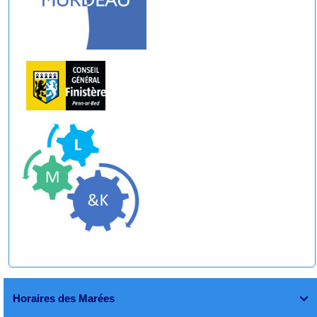
Horaires des Marées
